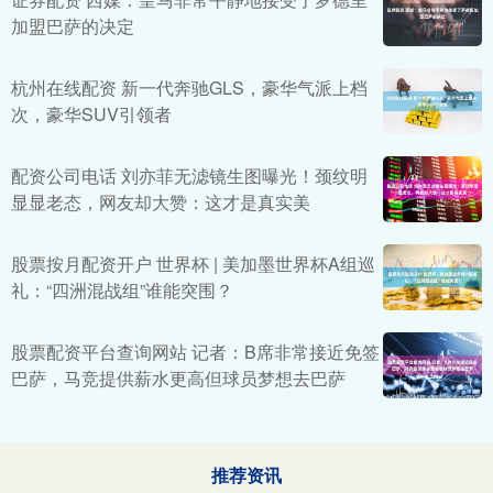
加盟巴萨的决定
杭州在线配资 新一代奔驰GLS，豪华气派上档
次，豪华SUV引领者
配资公司电话 刘亦菲无滤镜生图曝光！颈纹明
显显老态，网友却大赞：这才是真实美
股票按月配资开户 世界杯 | 美加墨世界杯A组巡
礼：“四洲混战组”谁能突围？
股票配资平台查询网站 记者：B席非常接近免签
巴萨，马竞提供薪水更高但球员梦想去巴萨
推荐资讯