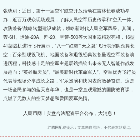
张晓刚：近日，第十一届空军航空开放活动在吉林长春成功举
办，近百万观众现场观展，了解人民空军历史传承和“空天一体、
攻防兼备”战略转型建设成就，领略新时代人民空军风采。其间，
轰-6H、运油-20A、歼-20、空警-500等大国重器精彩亮相，16型
41架战机进行飞行展示，“八一”“红鹰”“天之翼”飞行表演队劲舞长
空；百余型现役飞机、地面装备和退役经典装备呈现空军装备演
进历程，科技感十足的空军主题展馆描绘出未来无人智能作战发
展趋向；“英雄航天员”、“最美新时代革命军人”、空军优秀飞行员
代表等现场分享成长之路，军乐巡演和快闪表演激扬奋进。这是
一场全民参与的蓝天嘉年华，也是一堂直观震撼的国防教育课，
点燃了无数人的空天梦想和爱国爱军热情。
人民币网上实盘合法配资平台公布，大消息！
红腾网配资提示：文章来自网络，不代表本站观点。