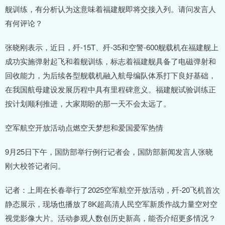
舰训练，有分析认为这意味着福建舰即将交接入列。请问发言人
有何评论？
张晓刚表示，近日，歼-15T、歼-35和空警-600舰载机在福建舰上
成功实施弹射起飞和着舰训练，标志着福建舰具备了电磁弹射和
回收能力，为后续各型舰载机融入航母编队体系打下良好基础，
在我国航母建设发展历程中具有里程碑意义。福建舰试验训练正
按计划顺利推进，大家期盼的那一天不会太远了。
空军航空开放活动点燃空天梦想和爱国爱军热情
9月25日下午，国防部举行例行记者会，国防部新闻发言人张晓
刚大校答记者问。
记者：上周在长春举行了2025空军航空开放活动，歼-20飞机首次
静态展示，现场也播放了8K超高清人民空军新质作战力量空对空
视觉影像大片。活动参观人数创历史新高，能否介绍更多情况？