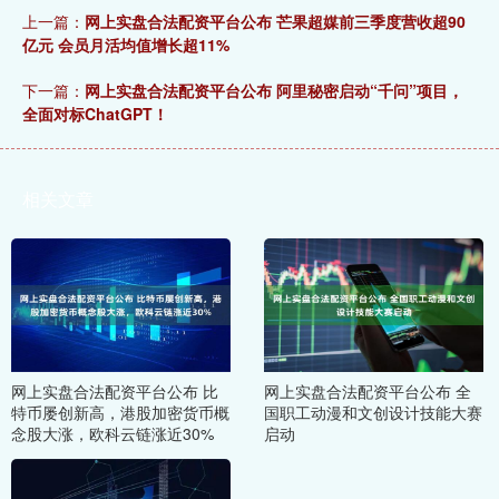
上一篇：
网上实盘合法配资平台公布 芒果超媒前三季度营收超90
亿元 会员月活均值增长超11%
下一篇：
网上实盘合法配资平台公布 阿里秘密启动“千问”项目，
全面对标ChatGPT！
相关文章
网上实盘合法配资平台公布 比
网上实盘合法配资平台公布 全
特币屡创新高，港股加密货币概
国职工动漫和文创设计技能大赛
念股大涨，欧科云链涨近30%
启动